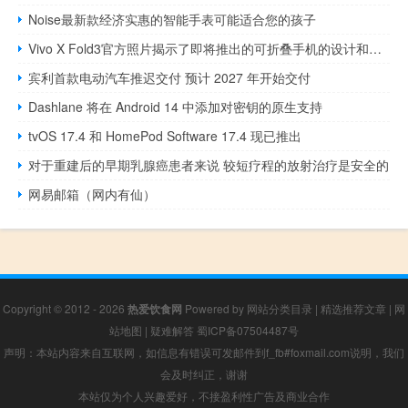
Noise最新款经济实惠的智能手表可能适合您的孩子
Vivo X Fold3官方照片揭示了即将推出的可折叠手机的设计和相机功能
宾利首款电动汽车推迟交付 预计 2027 年开始交付
Dashlane 将在 Android 14 中添加对密钥的原生支持
tvOS 17.4 和 HomePod Software 17.4 现已推出
对于重建后的早期乳腺癌患者来说 较短疗程的放射治疗是安全的
网易邮箱（网内有仙）
Copyright © 2012 - 2026
热爱饮食网
Powered by
网站分类目录
|
精选推荐文章
|
网
站地图
|
疑难解答
蜀ICP备07504487号
声明：本站内容来自互联网，如信息有错误可发邮件到f_fb#foxmail.com说明，我们
会及时纠正，谢谢
本站仅为个人兴趣爱好，不接盈利性广告及商业合作