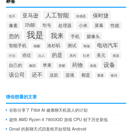
标签
人工智能
亚马逊
保时捷
也不
传感器
功能
像素
型号
处理器
小米
屏幕
性能
我是
我来
您的
手机
摄像头
电动汽车
智能手机
洛杉矶
测试
核酸
瑜伽
的是
癌症
美元
疗法
白人
系列
红枣
美国
设备
药物
自己的
苹果
舞蹈
荣耀
表观
该公司
还不
这款
选项
都是
重量
银河
猜你想看的文章
谷歌分享了 Fitbit AI 健康聊天机器人的计划
超快 AMD Ryzen 9 7900X3D 游戏 CPU 创下历史新低
Gmail 的新聊天式回复框开始登陆 Android