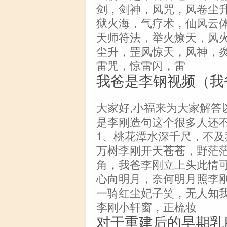
剑，剑神，风咒，风卷尘
狱火海，气疗术，仙风云
天师符法，举火燎天，风火
尘升，罡风惊天，风神，
雷咒，惊雷闪，雷
我爸是李钢视频（我
大家好,小福来为大家解答
是李刚造句这个很多人还不
1、桃花潭水深千尺，不及
万树李刚开天苍苍，野茫
角，我爸李刚立上头此情
心向明月，奈何明月照李
一骑红尘妃子笑，无人知
李刚小轩窗，正梳妆
对于重建后的早期乳