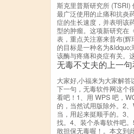
斯克里普斯研究所 (TSR
最广泛使用的止痛和抗炎
症的生长速度，并表明该
型的肿瘤。这项新研究在
表，重点关注塞来昔布(辉瑞公
的目标是一种名为&ldquo;环氧
该酶与疼痛和炎症有关。
无毒不丈夫的上一句
大家好,小福来为大家解答
下一句，无毒软件网这个很
看吧！1、用 WPS 吧，WO
的，当然试用版除外。2、WP
当，用起来挺顺手的。3、 
找。4、装个杀毒软件吧。
敢担保无毒喔！。本文到