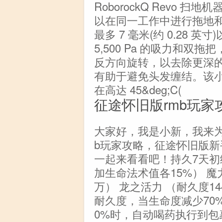
RoborockQ Revo
以在同一工作中进行拖地
最多 7 毫米(约 0.28
5,500 Pa 的吸力和双拖
反方向旋转，以去除更深
有助于避免头发缠结。该
在高达 45&deg;C(
征途怀旧版rmb玩
大家好，我是小新，我来为
b玩家攻略，征途怀旧版
一起来看看吧！持久7天初
加生命法术值各15%） 魔力
万） 龙之活力 （耐久度14
耐久度，当生命度减少70
0%时，自动喝药执行到包