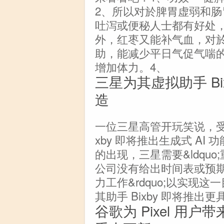
2、所以对於脾胃虚弱和
吐泻或便秘人士都有好处
外，红枣又能补气血，对
助，能减少平日气促气喘
增加体力。4、
三星为其虚拟助手 B
造
一位三星高管开玩笑说，受 C
xby 即将推出生成式 AI 
的出现，三星需要&ldquo;重
公司没有给出时间表或预期结
力工作&rdquo;以实现
其助手 Bixby 即将推出
谷歌为 Pixel 用