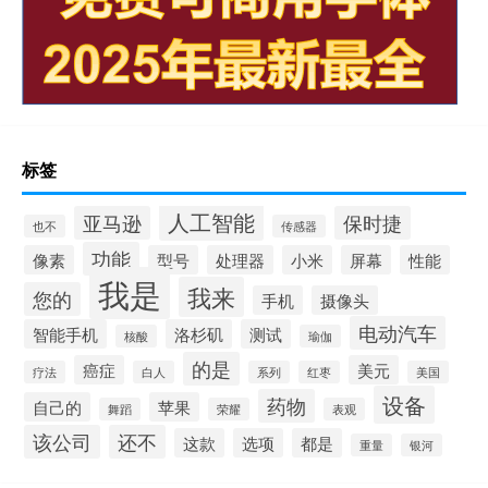
标签
人工智能
亚马逊
保时捷
也不
传感器
功能
像素
型号
处理器
小米
屏幕
性能
我是
我来
您的
手机
摄像头
电动汽车
智能手机
洛杉矶
测试
核酸
瑜伽
的是
癌症
美元
疗法
白人
系列
红枣
美国
设备
药物
自己的
苹果
舞蹈
荣耀
表观
该公司
还不
这款
选项
都是
重量
银河