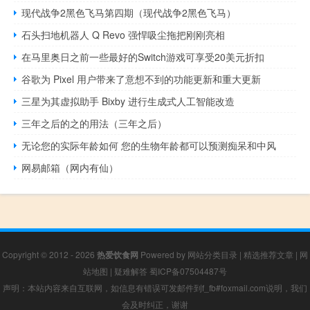
现代战争2黑色飞马第四期（现代战争2黑色飞马）
石头扫地机器人 Q Revo 强悍吸尘拖把刚刚亮相
在马里奥日之前一些最好的Switch游戏可享受20美元折扣
谷歌为 Pixel 用户带来了意想不到的功能更新和重大更新
三星为其虚拟助手 Bixby 进行生成式人工智能改造
三年之后的之的用法（三年之后）
无论您的实际年龄如何 您的生物年龄都可以预测痴呆和中风
网易邮箱（网内有仙）
Copyright © 2012 - 2026
热爱饮食网
Powered by
网站分类目录
|
精选推荐文章
|
网
站地图
|
疑难解答
蜀ICP备07504487号
声明：本站内容来自互联网，如信息有错误可发邮件到f_fb#foxmail.com说明，我们
会及时纠正，谢谢