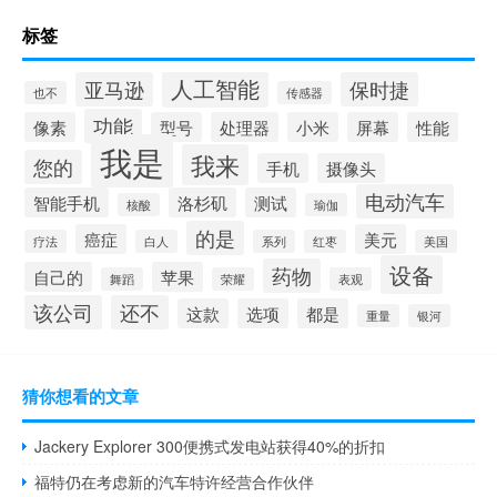
标签
人工智能
亚马逊
保时捷
也不
传感器
功能
像素
型号
处理器
小米
屏幕
性能
我是
我来
您的
手机
摄像头
电动汽车
智能手机
洛杉矶
测试
核酸
瑜伽
的是
癌症
美元
疗法
白人
系列
红枣
美国
设备
药物
自己的
苹果
舞蹈
荣耀
表观
该公司
还不
这款
选项
都是
重量
银河
猜你想看的文章
Jackery Explorer 300便携式发电站获得40%的折扣
福特仍在考虑新的汽车特许经营合作伙伴