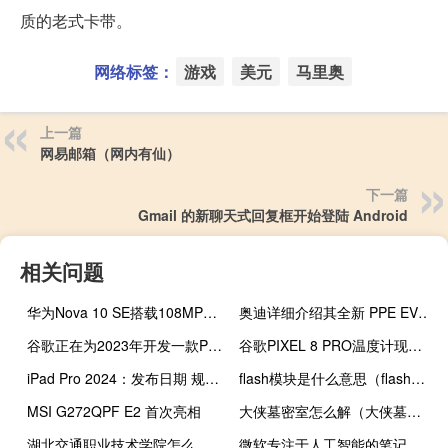
质的老式卡带。
网络标签：
游戏
美元
马里奥
上一篇
网易邮箱（网内有仙）
下一篇
Gmail 的新聊天式回复框开始登陆 Android
相关问题
华为Nova 10 SE搭载108MP三摄66W充电推出
奥迪详细介绍其全新 PPE EV 架构
谷歌正在为2023年开发一款PIXEL可折叠智能手机
谷歌PIXEL 8 PRO温度计现在可以测量体温
iPad Pro 2024：发布日期 规格以及我们所知道的一切
flash模块是什么意思（flash模块）
MSI G272QPF E2 首次亮相
大侠墓密室怎么解（大侠墓密室）
湖北交通职业技术学院怎么样知乎（湖北交通职业技术学院怎么样）
微软专注于人工智能的笔记本电脑将于 5 月 20 日发布