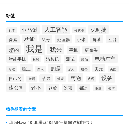
标签
人工智能
亚马逊
保时捷
也不
传感器
功能
像素
型号
处理器
小米
屏幕
性能
我是
我来
您的
手机
摄像头
电动汽车
智能手机
洛杉矶
测试
核酸
瑜伽
的是
癌症
美元
疗法
白人
系列
红枣
美国
设备
药物
自己的
苹果
舞蹈
荣耀
表观
该公司
还不
这款
选项
都是
重量
银河
猜你想看的文章
华为Nova 10 SE搭载108MP三摄66W充电推出