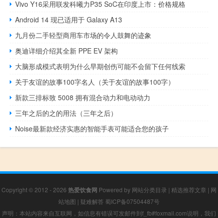
Vivo Y16采用联发科曦力P35 SoC在印度上市：价格规格
Android 14 现已适用于 Galaxy A13
九月份二手轻型商用车市场的令人鼓舞的迹象
奥迪详细介绍其全新 PPE EV 架构
大脑形成模式表明为什么早期创伤可能不会留下任何线索
关于友谊的故事100字名人（关于友谊的故事100字）
新款三排标致 5008 拥有混合动力和电动动力
三年之后的之的用法（三年之后）
Noise最新款经济实惠的智能手表可能适合您的孩子
Copyright © 2012 - 2026
热爱饮食网
Powered by
网站分类目录
|
精选推荐文章
|
网
站地图
|
疑难解答
蜀ICP备07504487号
声明：本站内容来自互联网，如信息有错误可发邮件到f_fb#foxmail.com说明，我们