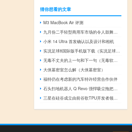
猜你想看的文章
M3 MacBook Air 评测
九月份二手轻型商用车市场的令人鼓舞的迹象
小米 14 Ultra 首发确认以及设计和相机
实况足球8国际版手机版下载（实况足球8国际版）
无毒不丈夫的上一句和下一句（无毒软件网）
大侠墓密室怎么解（大侠墓密室）
福特仍在考虑新的汽车特许经营合作伙伴
石头扫地机器人 Q Revo 强悍吸尘拖把刚刚亮相
三星在硅谷成立由前谷歌TPU开发者领导的通用人工智能计算实验室