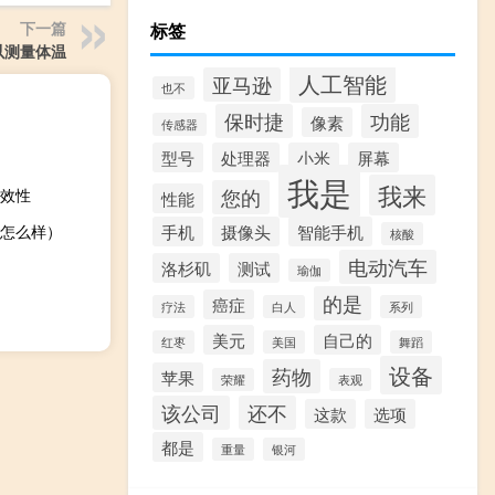
下一篇
标签
可以测量体温
人工智能
亚马逊
也不
保时捷
功能
像素
传感器
型号
处理器
小米
屏幕
我是
我来
效性
您的
性能
怎么样）
手机
摄像头
智能手机
核酸
电动汽车
洛杉矶
测试
瑜伽
的是
癌症
疗法
白人
系列
美元
自己的
红枣
美国
舞蹈
设备
药物
苹果
荣耀
表观
该公司
还不
这款
选项
都是
重量
银河