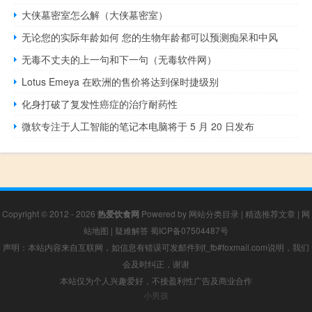
大侠墓密室怎么解（大侠墓密室）
无论您的实际年龄如何 您的生物年龄都可以预测痴呆和中风
无毒不丈夫的上一句和下一句（无毒软件网）
Lotus Emeya 在欧洲的售价将达到保时捷级别
化身打破了复发性癌症的治疗耐药性
微软专注于人工智能的笔记本电脑将于 5 月 20 日发布
Copyright © 2012 - 2026
热爱饮食网
Powered by
网站分类目录
|
精选推荐文章
|
网
站地图
|
疑难解答
蜀ICP备07504487号
声明：本站内容来自互联网，如信息有错误可发邮件到f_fb#foxmail.com说明，我们
会及时纠正，谢谢
本站仅为个人兴趣爱好，不接盈利性广告及商业合作
小男孩