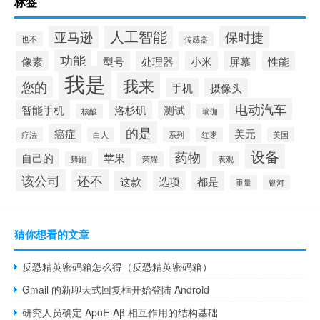
标签
人工智能
亚马逊
保时捷
也不
传感器
功能
像素
型号
处理器
小米
屏幕
性能
我是
我来
您的
手机
摄像头
电动汽车
智能手机
洛杉矶
测试
核酸
瑜伽
的是
癌症
美元
疗法
白人
系列
红枣
美国
设备
药物
自己的
苹果
舞蹈
荣耀
表观
该公司
还不
这款
选项
都是
重量
银河
猜你想看的文章
反恐精英密码箱怎么得（反恐精英密码箱）
Gmail 的新聊天式回复框开始登陆 Android
研究人员确定 ApoE-Aβ 相互作用的结构基础