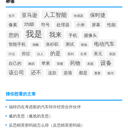
标签
人工智能
亚马逊
保时捷
也不
传感器
功能
像素
型号
处理器
小米
屏幕
性能
我是
我来
您的
手机
摄像头
电动汽车
智能手机
洛杉矶
测试
核酸
瑜伽
的是
癌症
美元
疗法
白人
系列
红枣
美国
设备
药物
自己的
苹果
舞蹈
荣耀
表观
该公司
还不
这款
选项
都是
重量
银河
猜你想看的文章
福特仍在考虑新的汽车特许经营合作伙伴
尴的意思（尴尬的意思）
反恐精英密码箱怎么得（反恐精英密码箱）