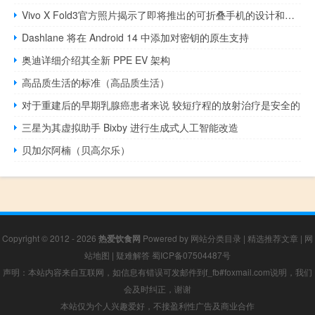
Vivo X Fold3官方照片揭示了即将推出的可折叠手机的设计和相机功能
Dashlane 将在 Android 14 中添加对密钥的原生支持
奥迪详细介绍其全新 PPE EV 架构
高品质生活的标准（高品质生活）
对于重建后的早期乳腺癌患者来说 较短疗程的放射治疗是安全的
三星为其虚拟助手 Bixby 进行生成式人工智能改造
贝加尔阿楠（贝高尔乐）
Copyright © 2012 - 2026
热爱饮食网
Powered by
网站分类目录
|
精选推荐文章
|
网
站地图
|
疑难解答
蜀ICP备07504487号
声明：本站内容来自互联网，如信息有错误可发邮件到f_fb#foxmail.com说明，我们
会及时纠正，谢谢
本站仅为个人兴趣爱好，不接盈利性广告及商业合作