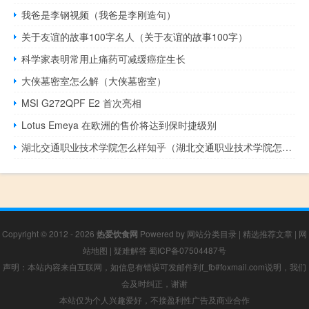
我爸是李钢视频（我爸是李刚造句）
关于友谊的故事100字名人（关于友谊的故事100字）
科学家表明常用止痛药可减缓癌症生长
大侠墓密室怎么解（大侠墓密室）
MSI G272QPF E2 首次亮相
Lotus Emeya 在欧洲的售价将达到保时捷级别
湖北交通职业技术学院怎么样知乎（湖北交通职业技术学院怎么样）
Copyright © 2012 - 2026
热爱饮食网
Powered by
网站分类目录
|
精选推荐文章
|
网
站地图
|
疑难解答
蜀ICP备07504487号
声明：本站内容来自互联网，如信息有错误可发邮件到f_fb#foxmail.com说明，我们
会及时纠正，谢谢
本站仅为个人兴趣爱好，不接盈利性广告及商业合作