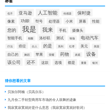
标签
人工智能
亚马逊
保时捷
也不
传感器
功能
像素
型号
处理器
小米
屏幕
性能
我是
我来
您的
手机
摄像头
电动汽车
智能手机
洛杉矶
测试
核酸
瑜伽
的是
癌症
美元
疗法
白人
系列
红枣
美国
设备
药物
自己的
苹果
舞蹈
荣耀
表观
该公司
还不
这款
选项
都是
重量
银河
猜你想看的文章
贝加尔阿楠（贝高尔乐）
九月份二手轻型商用车市场的令人鼓舞的迹象
我寂寞寂寞就好是什么意思（我寂寞寂寞就好歌词）