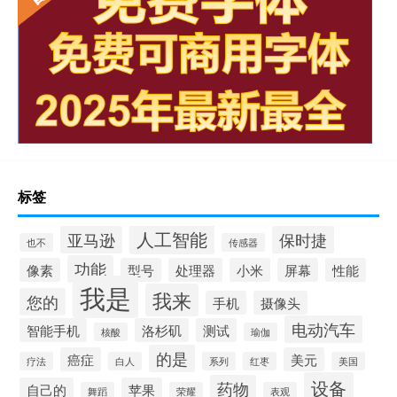
标签
人工智能
亚马逊
保时捷
也不
传感器
功能
像素
型号
处理器
小米
屏幕
性能
我是
我来
您的
手机
摄像头
电动汽车
智能手机
洛杉矶
测试
核酸
瑜伽
的是
癌症
美元
疗法
白人
系列
红枣
美国
设备
药物
自己的
苹果
舞蹈
荣耀
表观