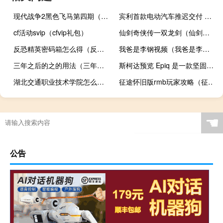
现代战争2黑色飞马第四期（现代战争2黑色飞马）
宾利首款电动汽车推迟交付 预计 2027 年开始交付
cf活动svip（cfvip礼包）
仙剑奇侠传一双龙剑（仙剑奇侠传之双剑传说攻略）
反恐精英密码箱怎么得（反恐精英密码箱）
我爸是李钢视频（我爸是李刚造句）
三年之后的之的用法（三年之后）
斯柯达预览 Epiq 是一款坚固耐用的电动跨界车
湖北交通职业技术学院怎么样知乎（湖北交通职业技术学院怎么样）
征途怀旧版rmb玩家攻略（征途怀旧版新手卡）
☚
公告