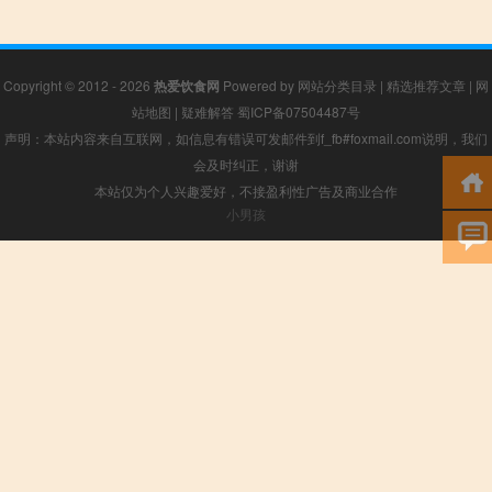
Copyright © 2012 - 2026
热爱饮食网
Powered by
网站分类目录
|
精选推荐文章
|
网
站地图
|
疑难解答
蜀ICP备07504487号
声明：本站内容来自互联网，如信息有错误可发邮件到f_fb#foxmail.com说明，我们
会及时纠正，谢谢
本站仅为个人兴趣爱好，不接盈利性广告及商业合作
小男孩