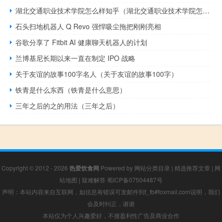
湖北交通职业技术学院怎么样知乎（湖北交通职业技术学院怎么样）
石头扫地机器人 Q Revo 强悍吸尘拖把刚刚亮相
谷歌分享了 Fitbit AI 健康聊天机器人的计划
兰博基尼长期以来一直在制定 IPO 战略
关于友谊的故事100字名人（关于友谊的故事100字）
铁青是什么东西（铁青是什么意思）
三年之后的之的用法（三年之后）
Copyright © 2012 - 2026
热爱饮食网
Powered by
网站分类目录
|
精选推荐文章
|
网
站地图
|
疑难解答
蜀ICP备07504487号
声明：本站内容来自互联网，如信息有错误可发邮件到f_fb#foxmail.com说明，我们
会及时纠正，谢谢
本站仅为个人兴趣爱好，不接盈利性广告及商业合作