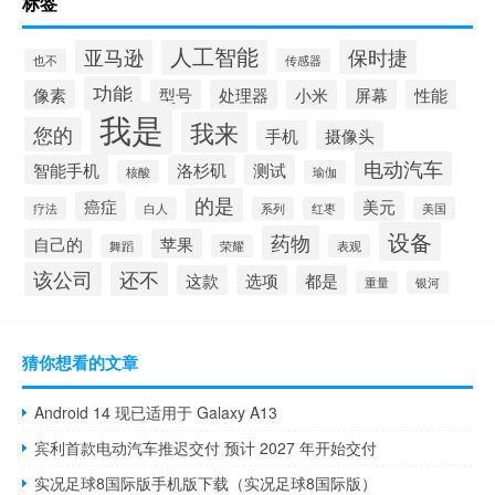
标签
人工智能
亚马逊
保时捷
也不
传感器
功能
像素
型号
处理器
小米
屏幕
性能
我是
我来
您的
手机
摄像头
电动汽车
智能手机
洛杉矶
测试
核酸
瑜伽
的是
癌症
美元
疗法
白人
系列
红枣
美国
设备
药物
自己的
苹果
舞蹈
荣耀
表观
该公司
还不
这款
选项
都是
重量
银河
猜你想看的文章
Android 14 现已适用于 Galaxy A13
宾利首款电动汽车推迟交付 预计 2027 年开始交付
实况足球8国际版手机版下载（实况足球8国际版）