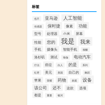
标签
人工智能
亚马逊
也不
保时捷
功能
像素
传感器
型号
处理器
小米
屏幕
我是
我来
您的
性能
手机
摄像头
智能手机
核酸
电动汽车
洛杉矶
测试
瑜伽
的是
癌症
疗法
白人
系列
美元
自己的
红枣
美国
舞蹈
设备
药物
苹果
荣耀
表观
该公司
还不
这款
选项
都是
重量
银河