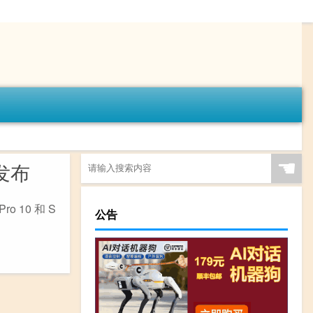
☚
发布
o 10 和 S
公告