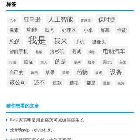
标签
人工智能
亚马逊
保时捷
也不
传感器
功能
像素
型号
处理器
小米
屏幕
性能
我是
我来
您的
手机
摄像头
电动汽车
智能手机
洛杉矶
测试
核酸
瑜伽
的是
癌症
美元
疗法
白人
系列
红枣
美国
设备
药物
自己的
苹果
舞蹈
荣耀
表观
该公司
还不
这款
选项
都是
重量
银河
猜你想看的文章
科学家表明常用止痛药可减缓癌症生长
cf活动svip（cfvip礼包）
大侠墓密室怎么解（大侠墓密室）