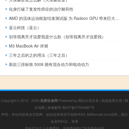
化身打破了复发性癌症的治疗耐药性
AMD 的流体运动框架结束测试版 为 Radeon GPU 带来巨大的性能提升
蓝云科技（蓝云）
别等我离开才说爱我是什么歌（别等我离开才说爱我）
M3 MacBook Air 评测
三年之后的之的用法（三年之后）
新款三排标致 5008 拥有混合动力和电动动力
Copyright © 2012 - 2026
热爱饮食网
Powered by
网站分类目录
|
精选推荐文章
|
网
站地图
|
疑难解答
蜀ICP备07504487号
声明：本站内容来自互联网，如信息有错误可发邮件到f_fb#foxmail.com说明，我们
会及时纠正，谢谢
本站仅为个人兴趣爱好，不接盈利性广告及商业合作