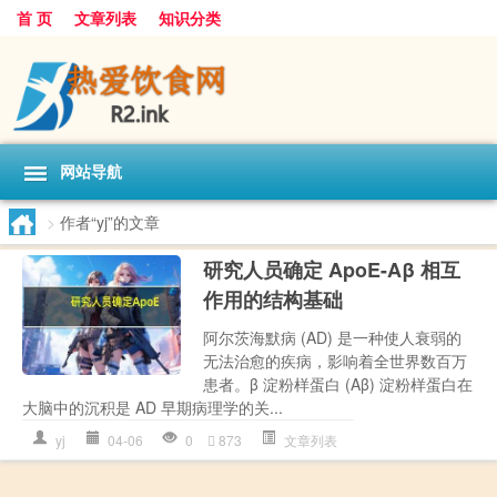
首 页
文章列表
知识分类
网站导航
>
作者“yj”的文章
研究人员确定 ApoE-Aβ 相互
作用的结构基础
阿尔茨海默病 (AD) 是一种使人衰弱的
无法治愈的疾病，影响着全世界数百万
患者。β 淀粉样蛋白 (Aβ) 淀粉样蛋白在
大脑中的沉积是 AD 早期病理学的关...
yj
04-06
0
873
文章列表