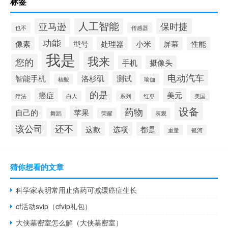
标签
人工智能
亚马逊
保时捷
也不
传感器
功能
像素
型号
处理器
小米
屏幕
性能
我是
我来
您的
手机
摄像头
电动汽车
智能手机
洛杉矶
测试
核酸
瑜伽
的是
癌症
美元
疗法
白人
系列
红枣
美国
设备
药物
自己的
苹果
舞蹈
荣耀
表观
该公司
还不
这款
选项
都是
重量
银河
猜你想看的文章
科学家表明常用止痛药可减缓癌症生长
cf活动svip（cfvip礼包）
大侠墓密室怎么解（大侠墓密室）