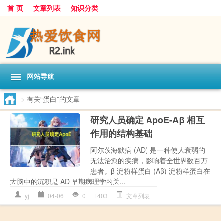
首 页
文章列表
知识分类
网站导航
>
有关“蛋白”的文章
研究人员确定 ApoE-Aβ 相互
作用的结构基础
阿尔茨海默病 (AD) 是一种使人衰弱的
无法治愈的疾病，影响着全世界数百万
患者。β 淀粉样蛋白 (Aβ) 淀粉样蛋白在
大脑中的沉积是 AD 早期病理学的关...
yj
04-06
0
403
文章列表