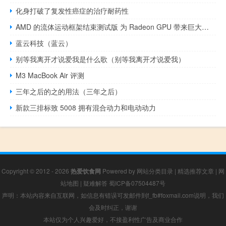
化身打破了复发性癌症的治疗耐药性
AMD 的流体运动框架结束测试版 为 Radeon GPU 带来巨大的性能提升
蓝云科技（蓝云）
别等我离开才说爱我是什么歌（别等我离开才说爱我）
M3 MacBook Air 评测
三年之后的之的用法（三年之后）
新款三排标致 5008 拥有混合动力和电动动力
Copyright © 2012 - 2026
热爱饮食网
Powered by
网站分类目录
|
精选推荐文章
|
网
站地图
|
疑难解答
蜀ICP备07504487号
声明：本站内容来自互联网，如信息有错误可发邮件到f_fb#foxmail.com说明，我们
会及时纠正，谢谢
本站仅为个人兴趣爱好，不接盈利性广告及商业合作